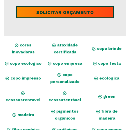
SOLICITAR ORÇAMENTO
cores
atoxidade
copo brinde
inovadoras
certificada
copo ecologico
copo empresa
copo festa
copo
copo impresso
ecologica
personalizado
green
ecossustentavel
ecossutentável
pigmentos
fibra de
madeira
orgânicos
madeira
fibra madeira
orgânicos
copo empre