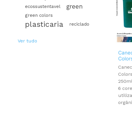
green
ecossustentavel
green colors
plasticaria
reciclado
Ver tudo
Cane
Color
Canec
Color
250ml
6 cor
utili
orgâni