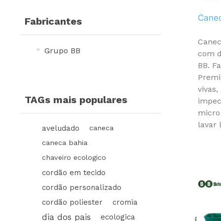
Cane
Fabricantes
Canec
Grupo BB
com d
BB. F
Premi
vivas
TAGs mais populares
impecá
micro
lavar 
aveludado
caneca
caneca bahia
chaveiro ecologico
cordão em tecido
cordão personalizado
cordão poliester
cromia
dia dos pais
ecologica