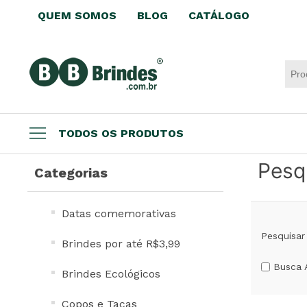
QUEM SOMOS
BLOG
CATÁLOGO
TODOS OS PRODUTOS
Pesq
Datas comemorativas
Categorias
Brindes por até R$3,99
Brindes Ecológicos
Datas comemorativas
Copos e Taças
Pesquisar
Brindes por até R$3,99
Canecas e Xícaras
Busca 
Brindes Ecológicos
Squeeze Personalizado
Escritório
Copos e Taças