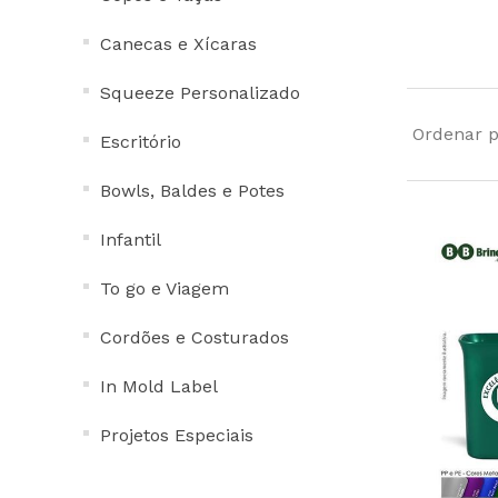
Bowls, Baldes e Potes
Canecas e Xícaras
Infantil
To go e Viagem
Squeeze Personalizado
Cordões e Costurados
Ordenar p
Escritório
In Mold Label
Bowls, Baldes e Potes
Projetos Especiais
Todos
Infantil
To go e Viagem
Cordões e Costurados
In Mold Label
Projetos Especiais