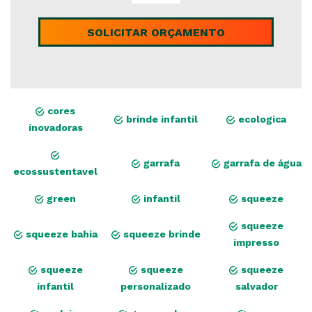
SOLICITAR ORÇAMENTO
cores
brinde infantil
ecologica
inovadoras
garrafa
garrafa de água
ecossustentavel
green
infantil
squeeze
squeeze
squeeze bahia
squeeze brinde
impresso
squeeze
squeeze
squeeze
infantil
personalizado
salvador