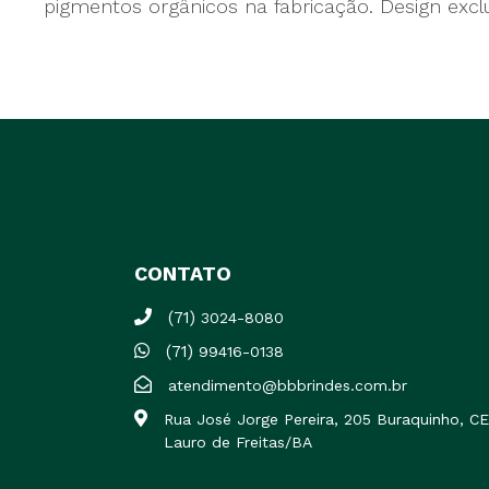
pigmentos orgânicos na fabricação. Design excl
CONTATO
(71)
3024-8080
(71)
99416-0138
atendimento@bbbrindes.com.br
Rua José Jorge Pereira, 205 Buraquinho, 
Lauro de Freitas/BA