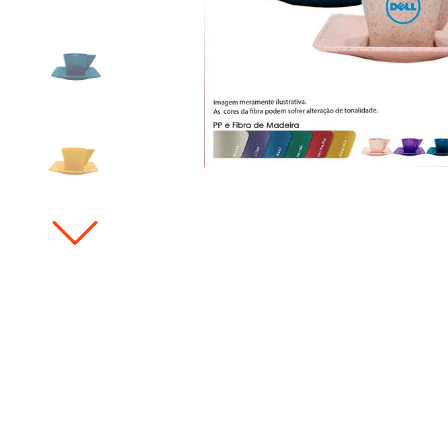
Bowls, Baldes e Potes
Infantil
To go e Viagem
Cordões e Costurados
In Mold Label
Projetos Especiais
Todos