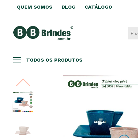
QUEM SOMOS
BLOG
CATÁLOGO
TODOS OS PRODUTOS
Datas comemorativas
Brindes por até R$3,99
Brindes Ecológicos
Copos e Taças
Canecas e Xícaras
Squeeze Personalizado
Escritório