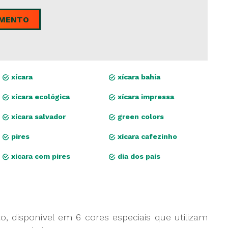
AMENTO
xícara
xícara bahia
xícara ecológica
xícara impressa
xícara salvador
green colors
pires
xícara cafezinho
xicara com pires
dia dos pais
, disponível em 6 cores especiais que utilizam