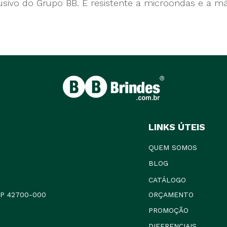
usivo do Grupo BB. É resistente a microondas e a má
LINKS ÚTEIS
QUEM SOMOS
BLOG
CATÁLOGO
CEP 42700-000
ORÇAMENTO
PROMOÇÃO
DIFERENCIAIS