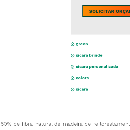
SOLICITAR ORÇ
green
xícara brinde
xícara personalizada
colors
xicara
 50% de fibra natural de madeira de reflorestamento