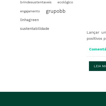
brindesustentaveis
ecológico
grupobb
engajamento
linhagreen
sustentabilidade
Lançar um
positivos 
Comentár
LEIA M