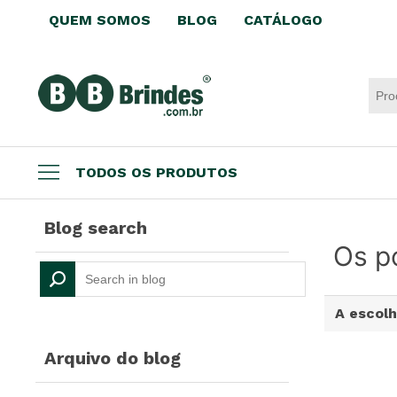
QUEM SOMOS
BLOG
CATÁLOGO
TODOS OS PRODUTOS
Datas comemorativas
Blog search
Brindes por até R$3,99
Os po
Brindes Ecológicos
Copos e Taças
A escolh
Canecas e Xícaras
Squeeze Personalizado
Arquivo do blog
Escritório