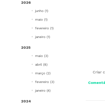
2026
Bowls, Baldes e Potes
junho (1)
Infantil
To go e Viagem
maio (1)
Cordões e Costurados
fevereiro (1)
In Mold Label
janeiro (1)
Projetos Especiais
2025
Todos
maio (3)
abril (8)
Criar 
março (2)
fevereiro (3)
Comentár
janeiro (4)
2024