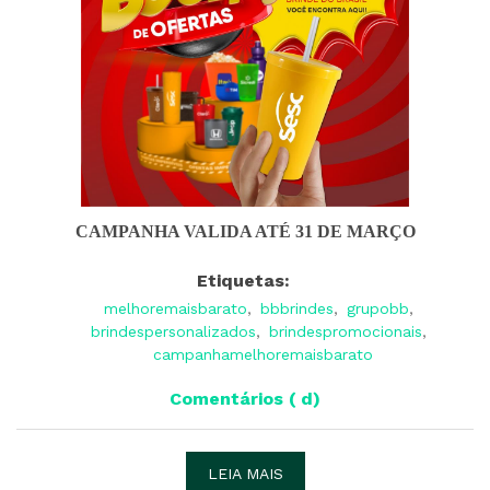
CAMPANHA VALIDA ATÉ 31 DE MARÇO
Etiquetas:
melhoremaisbarato
,
bbbrindes
,
grupobb
,
brindespersonalizados
,
brindespromocionais
,
campanhamelhoremaisbarato
Comentários ( d)
LEIA MAIS